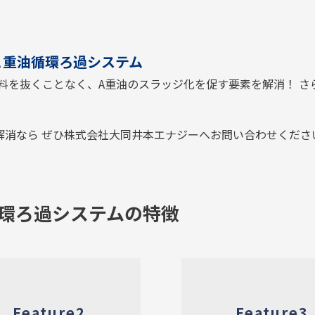
Ａ重油循環ろ過システム
料を抜くことなく、A重油のスラッジ化を促す要素を解消！ さ
）
解消なら ぜひ株式会社大同井本エナジーへお問い合わせくださ
循環ろ過システムの特徴
Feature2
Feature3