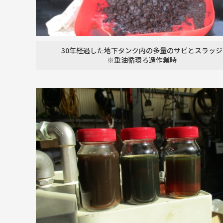
30年経過した地下タンク内の
多量のサビとスラッジ
※重油循環ろ過作業時