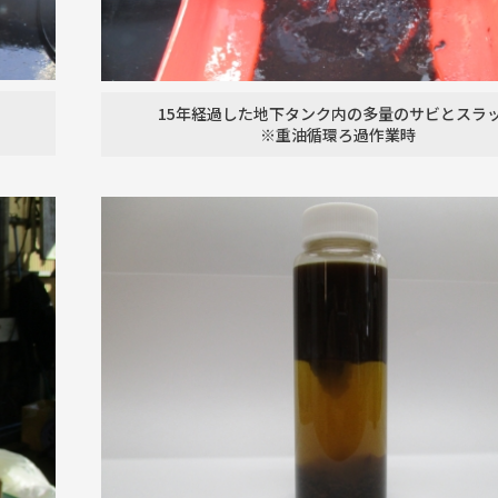
15年経過した地下タンク内の
多量のサビとスラ
※重油循環ろ過作業時