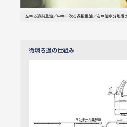
左⇒ろ過前重油／中⇒一次ろ過後重油
／右⇒油水分離後
循環ろ過の仕組み