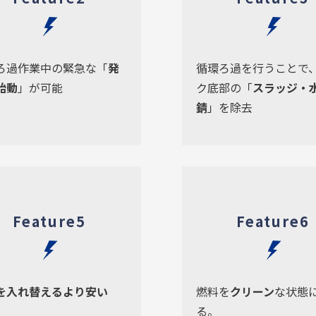
ろ過作業中の緊急な「
発
循環ろ過を行うことで
始動
」が可能
ク底部の「
スラッジ・
錆
」を除去
Feature5
Feature6
を入れ替えるより安い
燃料を
クリーン
な状態
る。