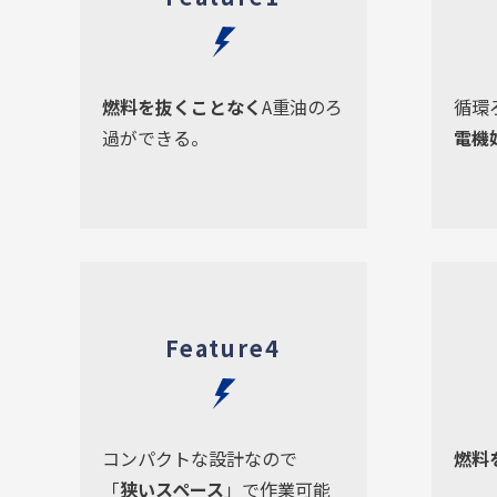
燃料を抜くことなく
A重油のろ
循環
過ができる。
電機
Feature4
コンパクトな設計なので
燃料
「
狭いスペース
」で作業可能