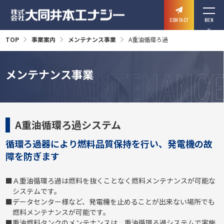
CONTACT
MEN
U
TOP
事業案内
メンテナンス事業
A重油循環ろ過
メンテナンス事業
A重油循環ろ過システム
循環ろ過器により燃料品質保持を行い、発電機の故
障を防ぎます
Ａ重油循環ろ過は燃料を抜くことなく燃料メンテナンスが可能な
システムです。
データセンター様など、発電機を止めることが出来ない場所でも
燃料メンテナンスが可能です。
重油燃料タンクのメンテナンスは、重油循環ろ過システムで実施